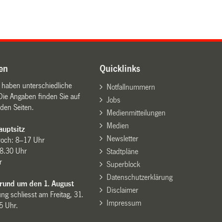
en
Quicklinks
n haben unterschiedliche
Notfallnummern
Die Angaben finden Sie auf
Jobs
den Seiten.
Medienmitteilungen
Medien
uptsitz
Newsletter
woch: 8–17 Uhr
8.30 Uhr
Stadtpläne
r
Superblock
Datenschutzerklärung
 rund um den 1. August
Disclaimer
ng schliesst am Freitag, 31.
Impressum
15 Uhr.