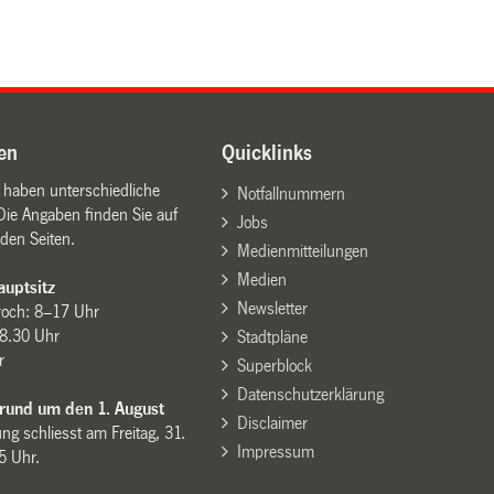
en
Quicklinks
n haben unterschiedliche
Notfallnummern
Die Angaben finden Sie auf
Jobs
den Seiten.
Medienmitteilungen
Medien
uptsitz
Newsletter
woch: 8–17 Uhr
8.30 Uhr
Stadtpläne
r
Superblock
Datenschutzerklärung
 rund um den 1. August
Disclaimer
ng schliesst am Freitag, 31.
Impressum
15 Uhr.