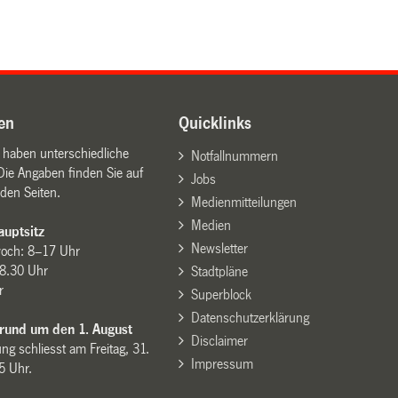
en
Quicklinks
n haben unterschiedliche
Notfallnummern
Die Angaben finden Sie auf
Jobs
den Seiten.
Medienmitteilungen
Medien
uptsitz
Newsletter
woch: 8–17 Uhr
8.30 Uhr
Stadtpläne
r
Superblock
Datenschutzerklärung
 rund um den 1. August
Disclaimer
ng schliesst am Freitag, 31.
Impressum
15 Uhr.