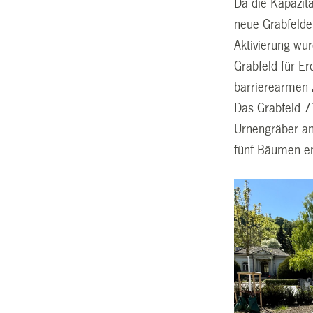
Da die Kapazit
neue Grabfelde
Aktivierung wu
Grabfeld für E
barrierearmen 
Das Grabfeld 7
Urnengräber an
fünf Bäumen e