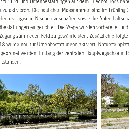
ät für Erd- und Urnenbestattungen auf dem Friedhof Töss nahe
r zu aktivieren. Die baulichen Massnahmen sind im Frühlin
rden ökologische Nischen geschaffen sowie die Aufenthaltsqu
rdbestattungen eingerichtet. Die Wege wurden vorbereitet un
Zugang zum neuen Feld zu gewährleisten. Zusätzlich erfolg
18 wurde neu für Urnenbestattungen aktiviert. Natursteinplat
geordnet werden. Entlang der zentralen Hauptwegachse in Ri
ntstanden.