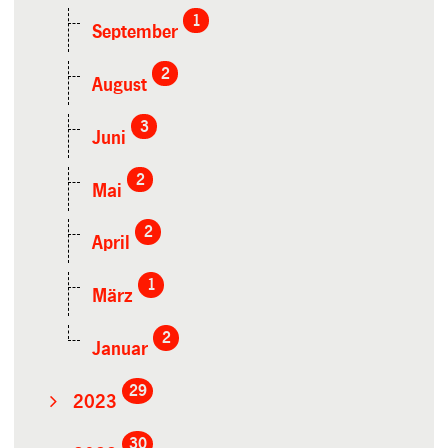
1
September
2
August
3
Juni
2
Mai
2
April
1
März
2
Januar
29
2023
30