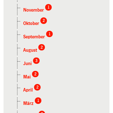
1
November
2
Oktober
1
September
2
August
3
Juni
2
Mai
2
April
1
März