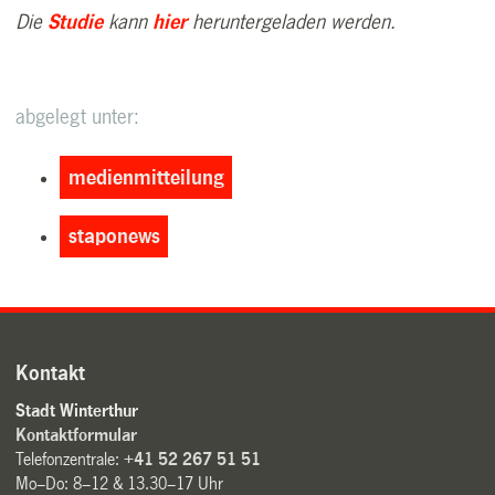
Die
Studie
kann
hier
heruntergeladen werden.
abgelegt unter:
medienmitteilung
staponews
Kontakt
Stadt Winterthur
Kontaktformular
Telefonzentrale:
+41 52 267 51 51
Mo–Do: 8–12 & 13.30–17 Uhr