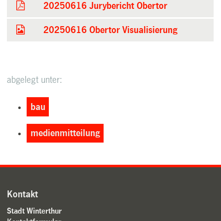
20250616 Jurybericht Obertor
20250616 Obertor Visualisierung
abgelegt unter:
bau
medienmitteilung
Kontakt
Stadt Winterthur