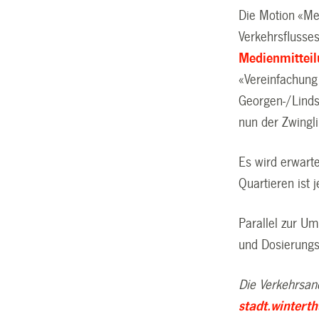
Die Motion «Meh
Verkehrsflusse
Medienmittei
«Vereinfachung
Georgen-/Lindst
nun der Zwingl
Es wird erwarte
Quartieren ist
Parallel zur U
und Dosierungsk
Die Verkehrsan
stadt.wintert