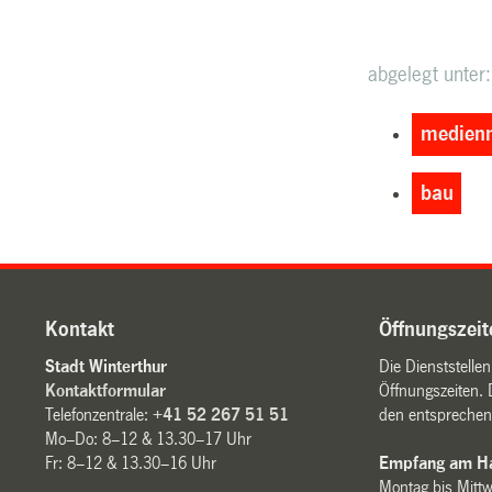
abgelegt unter:
medienm
bau
Kontakt
Öffnungszeit
Stadt Winterthur
Die Dienststelle
Kontaktformular
Öffnungszeiten. 
Telefonzentrale:
+41 52 267 51 51
den entsprechen
Mo–Do: 8–12 & 13.30–17 Uhr
Fr: 8–12 & 13.30–16 Uhr
Empfang am Ha
Montag bis Mitt