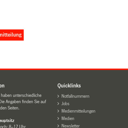
itteilung
en
Quicklinks
n haben unterschiedliche
Notfallnummern
Die Angaben finden Sie auf
Jobs
den Seiten.
Medienmitteilungen
Medien
uptsitz
Newsletter
woch: 8–17 Uhr