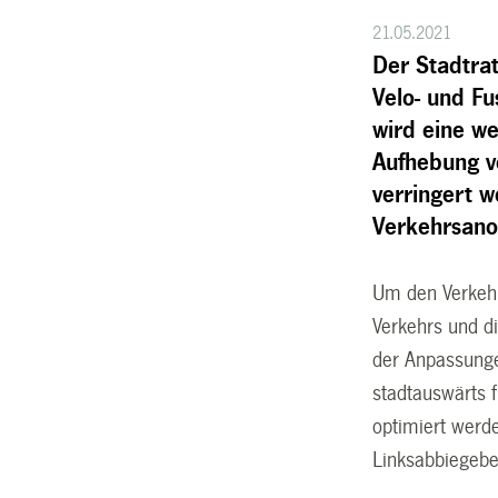
21.05.2021
Der Stadtra
Velo- und F
wird eine w
Aufhebung v
verringert 
Verkehrsanor
Um den Verkehr 
Verkehrs und d
der Anpassunge
stadtauswärts 
optimiert werde
Linksabbiegebez