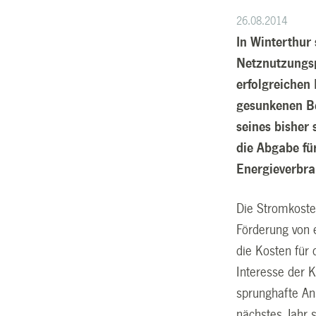
26.08.2014
In Winterthur
Netznutzungsp
erfolgreichen
gesunkenen Be
seines bisher
die Abgabe fü
Energieverbr
Die Stromkoste
Förderung von 
die Kosten für 
Interesse der 
sprunghafte An
nächstes Jahr s