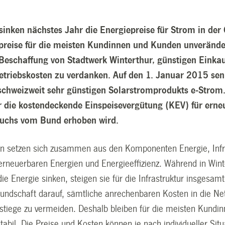
 sinken nächstes Jahr die Energiepreise für Strom in de
reise für die meisten Kundinnen und Kunden unverändert. 
 Beschaffung von Stadtwerk Winterthur, günstigen Eink
triebskosten zu verdanken. Auf den 1. Januar 2015 sen
 schweizweit sehr günstigen Solarstromprodukts e-Strom
r die kostendeckende Einspeisevergütung (KEV) für erne
auchs vom Bund erhoben wird.
n setzen sich zusammen aus den Komponenten Energie, Infra
erneuerbaren Energien und Energieeffizienz. Während in Wint
die Energie sinken, steigen sie für die Infrastruktur insgesamt
Kundschaft darauf, sämtliche anrechenbaren Kosten in die Ne
stiege zu vermeiden. Deshalb bleiben für die meisten Kundin
tabil. Die Preise und Kosten können je nach individueller Si