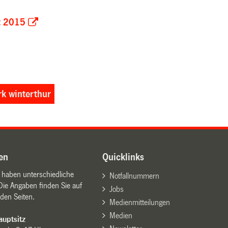
t 2015
rk winterthur
en
Quicklinks
n haben unterschiedliche
Notfallnummern
Die Angaben finden Sie auf
Jobs
den Seiten.
Medienmitteilungen
Medien
uptsitz