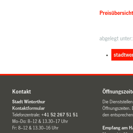
Preisübersich
abgelegt unter:
stadtwe
Kontakt
Öffnungszeit
Stadt Winterthur
Die Dienststelle
Kontaktformular
Öffnungszeiten. 
Telefonzentrale:
+41 52 267 51 51
den entsprechen
Mo–Do: 8–12 & 13.30–17 Uhr
Fr: 8–12 & 13.30–16 Uhr
Empfang am Ha