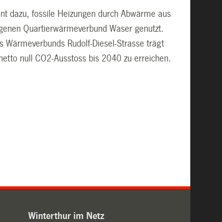
ent dazu, fossile Heizungen durch Abwärme aus
egenen Quartierwärmeverbund Waser genutzt.
des Wärmeverbunds Rudolf-Diesel-Strasse trägt
u netto null CO2-Ausstoss bis 2040 zu erreichen.
Winterthur im Netz