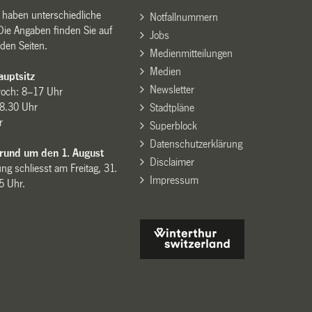
n haben unterschiedliche
Notfallnummern
Die Angaben finden Sie auf
Jobs
den Seiten.
Medienmitteilungen
Medien
uptsitz
Newsletter
woch: 8–17 Uhr
8.30 Uhr
Stadtpläne
r
Superblock
Datenschutzerklärung
 rund um den 1. August
Disclaimer
ng schliesst am Freitag, 31.
Impressum
15 Uhr.