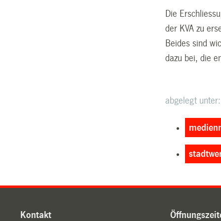
Die Erschliess
der KVA zu ers
Beides sind wic
dazu bei, die e
abgelegt unter:
medienm
stadtwe
Kontakt
Öffnungszeit