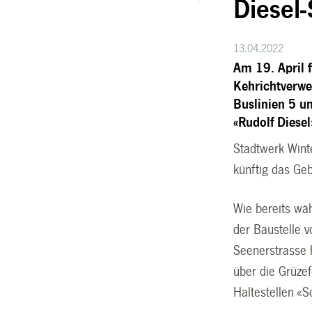
Diesel-
13.04.2022
Am 19. April 
Kehrichtverwe
Buslinien 5 u
«Rudolf Diesel
Stadtwerk Wint
künftig das Ge
Wie bereits wä
der Baustelle v
Seenerstrasse 
über die Grüzef
Haltestellen «S