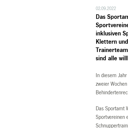
02.09.2022
Das Sportam
Sportverein
inklusiven S
Klettern un
Trainerteam
sind alle w
In diesem Jahr
zweier Wochen 
Behindertenrech
Das Sportamt W
Sportvereinen 
Schnuppertraini