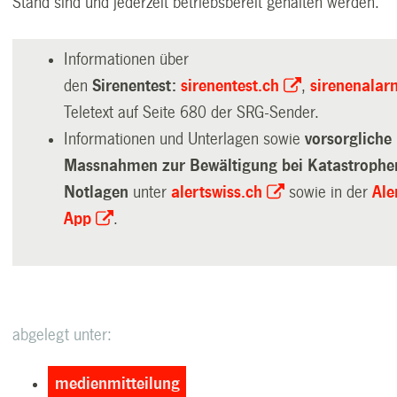
Stand sind und jederzeit betriebsbereit gehalten werden.
Informationen über
den
Sirenentest:
sirenentest.ch
,
sirenenalar
Teletext auf Seite 680 der SRG-Sender.
Informationen und Unterlagen sowie
vorsorgliche
Massnahmen zur Bewältigung bei Katastrophe
Notlagen
unter
alertswiss.ch
sowie in der
Ale
App
.
abgelegt unter:
medienmitteilung