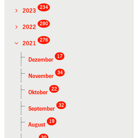
234
2023
280
2022
276
2021
17
Dezember
34
November
22
Oktober
32
September
19
August
30