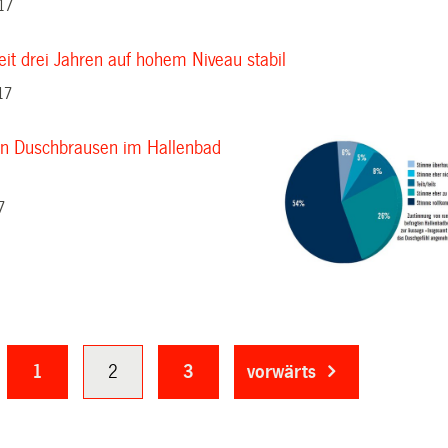
17
eit drei Jahren auf hohem Niveau stabil
17
en Duschbrausen im Hallenbad
7
1
2
3
vorwärts