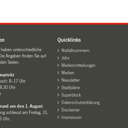
en
Quicklinks
n haben unterschiedliche
Notfallnummern
Die Angaben finden Sie auf
Jobs
den Seiten.
Medienmitteilungen
Medien
uptsitz
Newsletter
woch: 8–17 Uhr
8.30 Uhr
Stadtpläne
r
Superblock
Datenschutzerklärung
 rund um den 1. August
Disclaimer
ng schliesst am Freitag, 31.
Impressum
15 Uhr.