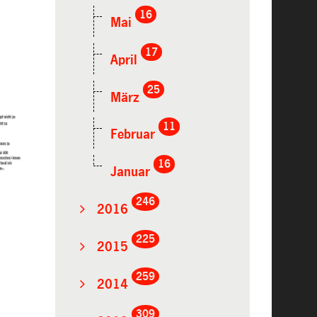
16
Mai
17
April
25
März
11
Februar
16
Januar
246
2016
225
2015
259
2014
309