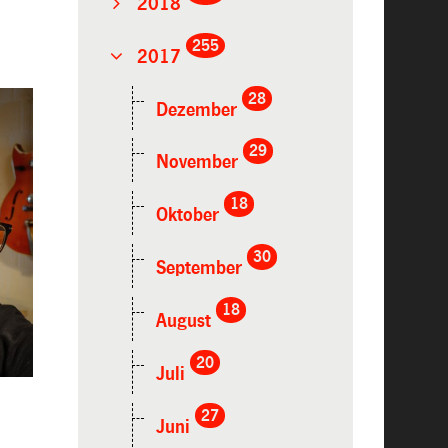
2018
255
2017
28
Dezember
29
November
18
Oktober
30
September
18
August
20
Juli
27
Juni