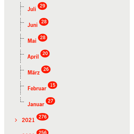
29
Juli
28
Juni
28
Mai
20
April
26
März
15
Februar
27
Januar
276
2021
256