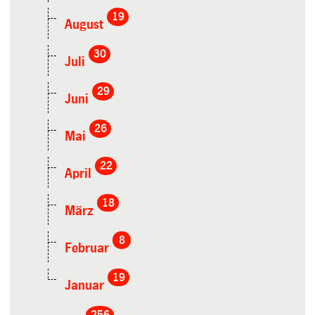
19
August
30
Juli
29
Juni
26
Mai
22
April
18
März
8
Februar
19
Januar
256