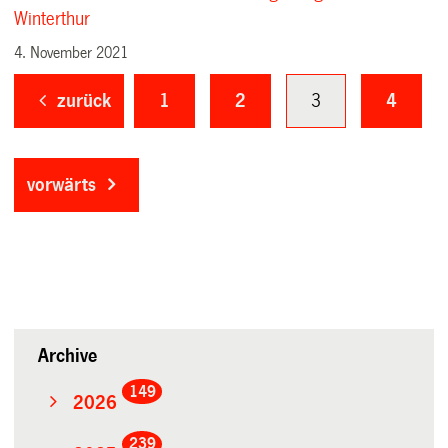
Winterthur
4. November 2021
zurück
1
2
3
4
vorwärts
Archive
149
2026
239