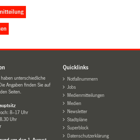
itteilung
uen
en
Quicklinks
n haben unterschiedliche
Notfallnummern
Die Angaben finden Sie auf
Jobs
den Seiten.
Medienmitteilungen
Medien
uptsitz
Newsletter
woch: 8–17 Uhr
8.30 Uhr
Stadtpläne
r
Superblock
Datenschutzerklärung
 rund um den 1. August