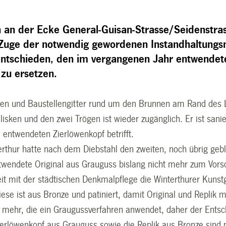
 an der Ecke General-Guisan-Strasse/Seidenstras
Zuge der notwendig gewordenen Instandhaltungs
entschieden, den im vergangenen Jahr entwendet
 zu ersetzen.
en und Baustellengitter rund um den Brunnen am Rand des 
isken und den zwei Trögen ist wieder zugänglich. Er ist sani
entwendeten Zierlöwenkopf betrifft.
erthur hatte nach dem Diebstahl den zweiten, noch übrig geb
twendete Original aus Grauguss bislang nicht mehr zum Vors
 mit der städtischen Denkmalpflege die Winterthurer Kunstgi
iese ist aus Bronze und patiniert, damit Original und Replik 
i mehr, die ein Graugussverfahren anwendet, daher der Ents
Zierlöwenkopf aus Grauguss sowie die Replik aus Bronze sind