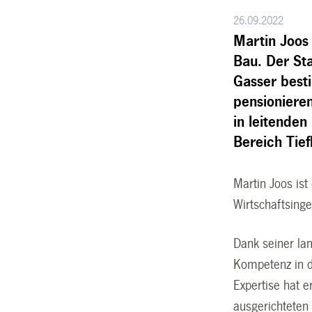
26.09.2022
Martin Joos
Bau. Der St
Gasser best
pensionieren
in leitenden
Bereich Tief
Martin Joos ist
Wirtschaftsinge
Dank seiner la
Kompetenz in d
Expertise hat e
ausgerichteten