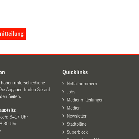
itteilung
en
Quicklinks
n haben unterschiedliche
Notfallnummern
Die Angaben finden Sie auf
Jobs
den Seiten.
Medienmitteilungen
Medien
uptsitz
Newsletter
woch: 8–17 Uhr
8.30 Uhr
Stadtpläne
r
Superblock