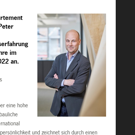
artement
Peter
serfahrung
ahre im
022 an.
ls
ber eine hohe
bauliche
ernational
ersönlichkeit und zeichnet sich durch einen