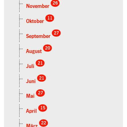
26
November
11
Oktober
27
September
20
August
21
Juli
21
Juni
27
Mai
15
April
22
März