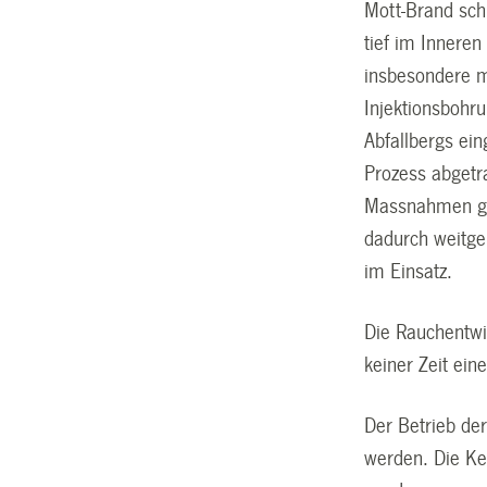
Mott-Brand sch
tief im Inneren
insbesondere m
Injektionsbohr
Abfallbergs ei
Prozess abgetr
Massnahmen ge
dadurch weitge
im Einsatz.
Die Rauchentwi
keiner Zeit ei
Der Betrieb der
werden. Die K