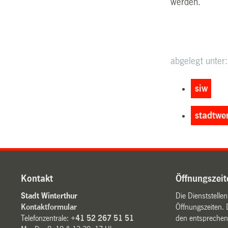
werden.
abgelegt unter:
siw
stadtwe
Kontakt
Öffnungszeit
Stadt Winterthur
Die Dienststelle
Kontaktformular
Öffnungszeiten. 
Telefonzentrale:
+41 52 267 51 51
den entsprechen