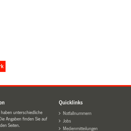
rk
en
Quicklinks
n haben unterschiedliche
Notfallnummern
Die Angaben finden Sie auf
Jobs
den Seiten.
Medienmitteilungen