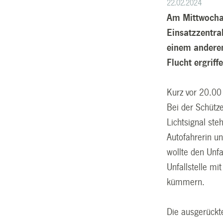
22.02.2024
Am Mittwochab
Einsatzzentral
einem anderen
Flucht ergriff
Kurz vor 20.00 
Bei der Schütze
Lichtsignal ste
Autofahrerin un
wollte den Unfa
Unfallstelle m
kümmern.
Die ausgerückte