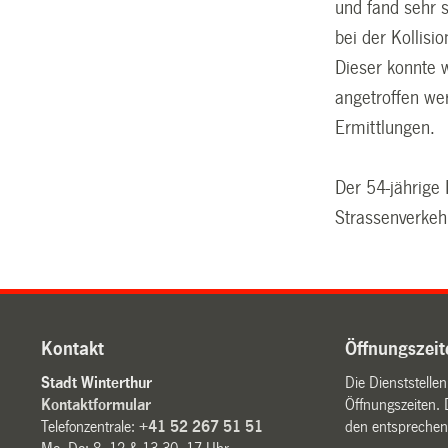
und fand sehr s
bei der Kollisi
Dieser konnte w
angetroffen we
Ermittlungen.
Der 54-jährige
Strassenverkeh
Kontakt
Öffnungszeit
Stadt Winterthur
Die Dienststelle
Kontaktformular
Öffnungszeiten. 
Telefonzentrale:
+41 52 267 51 51
den entsprechen