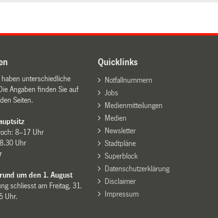
en
Quicklinks
n haben unterschiedliche
Notfallnummern
Die Angaben finden Sie auf
Jobs
den Seiten.
Medienmitteilungen
Medien
uptsitz
Newsletter
woch: 8–17 Uhr
8.30 Uhr
Stadtpläne
r
Superblock
Datenschutzerklärung
 rund um den 1. August
Disclaimer
ng schliesst am Freitag, 31.
Impressum
15 Uhr.