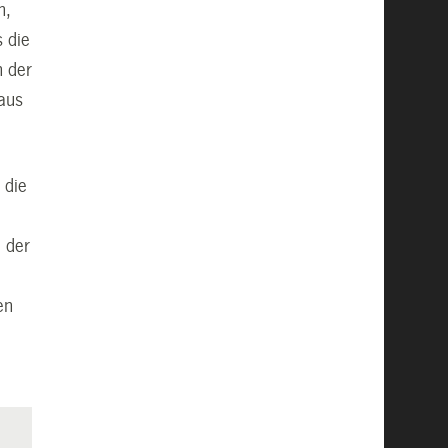
n,
 die
n der
 aus
 die
 der
en