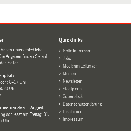
en
Quicklinks
n haben unterschiedliche
Notfallnummern
Die Angaben finden Sie auf
Jobs
den Seiten.
Medienmitteilungen
Medien
uptsitz
Newsletter
woch: 8–17 Uhr
8.30 Uhr
Stadtpläne
r
Superblock
Datenschutzerklärung
 rund um den 1. August
Disclaimer
ng schliesst am Freitag, 31.
Impressum
15 Uhr.