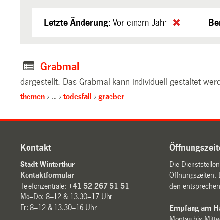
Letzte Änderung
:
Vor einem Jahr
Be
Grabmal
dargestellt. Das Grabmal kann individuell gestaltet we
themen
…
todesfall
graeber
Kontakt
Öffnungszeit
Stadt Winterthur
Die Dienststelle
Kontaktformular
Öffnungszeiten. 
Telefonzentrale:
+41 52 267 51 51
den entsprechen
Mo–Do: 8–12 & 13.30–17 Uhr
Fr: 8–12 & 13.30–16 Uhr
Empfang am Ha
Montag bis Mitt