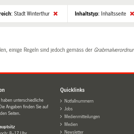
reich
:
Stadt Winterthur
Inhaltstyp
:
Inhaltsseite
rden, einige Regeln sind jedoch gemäss der
Grabmalverordnu
en
Quicklinks
n haben unterschiedliche
Notfallnummern
Die Angaben finden Sie auf
Jobs
den Seiten.
Medienmitteilungen
Medien
uptsitz
Newsletter
woch: 8–17 Uhr