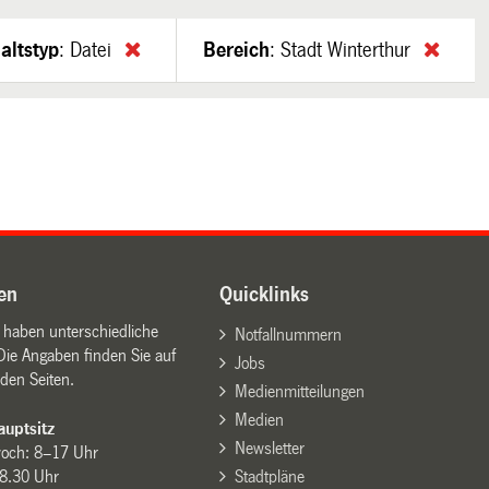
altstyp
:
Datei
Bereich
:
Stadt Winterthur
en
Quicklinks
n haben unterschiedliche
Notfallnummern
Die Angaben finden Sie auf
Jobs
den Seiten.
Medienmitteilungen
Medien
uptsitz
Newsletter
woch: 8–17 Uhr
8.30 Uhr
Stadtpläne