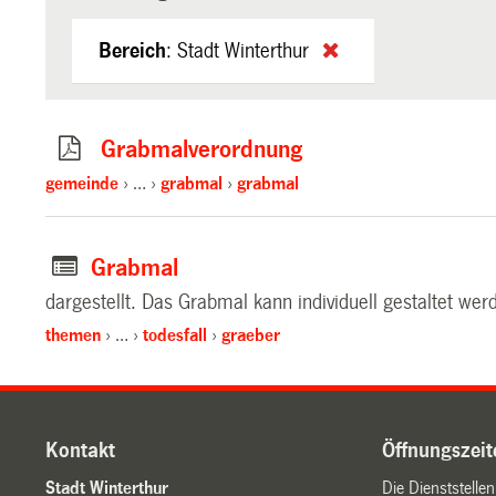
Bereich
:
Stadt Winterthur
Grabmalverordnung
gemeinde
…
grabmal
grabmal
Grabmal
dargestellt. Das Grabmal kann individuell gestaltet we
themen
…
todesfall
graeber
Kontakt
Öffnungszeit
Stadt Winterthur
Die Dienststelle