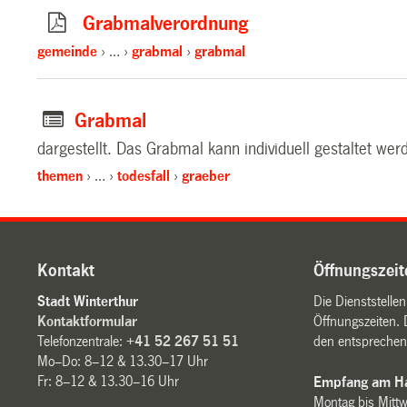
Grabmalverordnung
gemeinde
…
grabmal
grabmal
Grabmal
dargestellt. Das Grabmal kann individuell gestaltet we
themen
…
todesfall
graeber
Kontakt
Öffnungszeit
Stadt Winterthur
Die Dienststelle
Kontaktformular
Öffnungszeiten. 
Telefonzentrale:
+41 52 267 51 51
den entsprechen
Mo–Do: 8–12 & 13.30–17 Uhr
Fr: 8–12 & 13.30–16 Uhr
Empfang am Ha
Montag bis Mitt