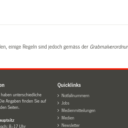
rden, einige Regeln sind jedoch gemäss der
Grabmalverordnu
en
Quicklinks
n haben unterschiedliche
Notfallnummern
Die Angaben finden Sie auf
Jobs
den Seiten.
Medienmitteilungen
Medien
uptsitz
Newsletter
woch: 8–17 Uhr