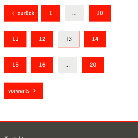
zurück
1
...
10
11
12
13
14
15
16
...
20
vorwärts