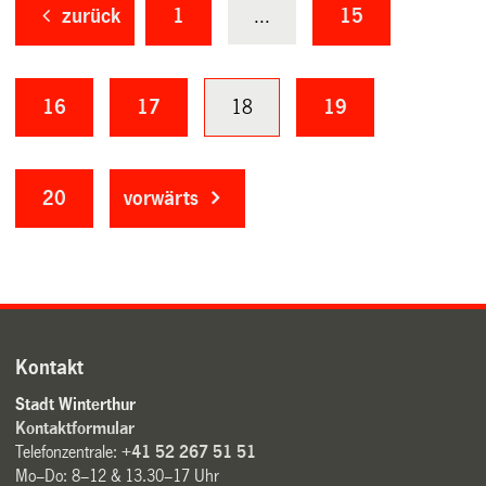
zurück
1
...
15
16
17
18
19
20
vorwärts
Kontakt
Stadt Winterthur
Kontaktformular
Telefonzentrale:
+41 52 267 51 51
Mo–Do: 8–12 & 13.30–17 Uhr