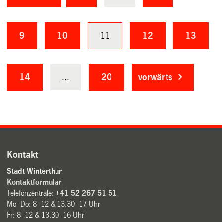
9
10
11
12
13
14
...
20
vorwärts
Kontakt
Stadt Winterthur
Kontaktformular
Telefonzentrale:
+41 52 267 51 51
Mo–Do: 8–12 & 13.30–17 Uhr
Fr: 8–12 & 13.30–16 Uhr