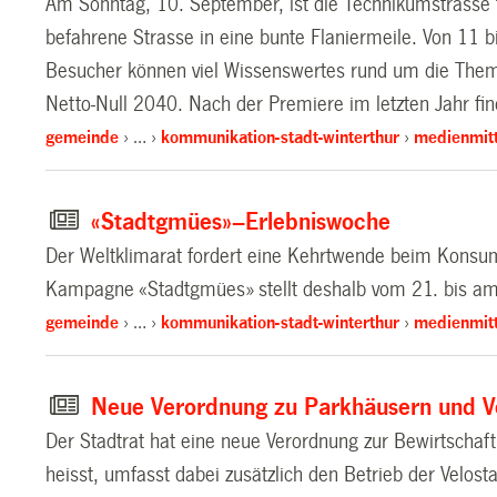
Am Sonntag, 10. September, ist die Technikumstrasse f
befahrene Strasse in eine bunte Flaniermeile. Von 11 b
Besucher können viel Wissenswertes rund um die Themen
Netto-Null 2040. Nach der Premiere im letzten Jahr fi
gemeinde
…
kommunikation-stadt-winterthur
medienmitt
«Stadtgmües»–Erlebniswoche
Der Weltklimarat fordert eine Kehrtwende beim Konsum
Kampagne «Stadtgmües» stellt deshalb vom 21. bis am 
gemeinde
…
kommunikation-stadt-winterthur
medienmitt
Neue Verordnung zu Parkhäusern und Ve
Der Stadtrat hat eine neue Verordnung zur Bewirtschaft
heisst, umfasst dabei zusätzlich den Betrieb der Velost