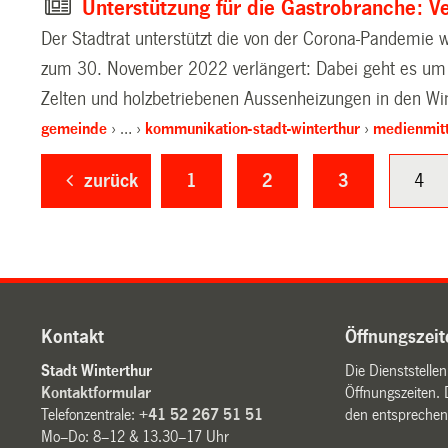
Unterstützung für die Gastrobranche: 
Der Stadtrat unterstützt die von der Corona-Pandemie w
zum 30. November 2022 verlängert: Dabei geht es um d
Zelten und holzbetriebenen Aussenheizungen in den W
gemeinde
…
kommunikation-stadt-winterthur
medienmitt
zurück
1
2
3
4
Kontakt
Öffnungszeit
Stadt Winterthur
Die Dienststelle
Kontaktformular
Öffnungszeiten. 
Telefonzentrale:
+41 52 267 51 51
den entsprechen
Mo–Do: 8–12 & 13.30–17 Uhr