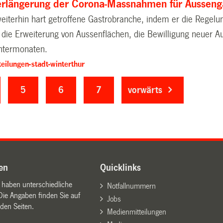
Verlängerung der Corona-Massnahmen für Ausseng
eiterhin hart getroffene Gastrobranche, indem er die Regelu
ie Erweiterung von Aussenflächen, die Bewilligung neuer Au
intermonaten.
eilungen-stadt-winterthur
5
6
7
vorwärts
en
Quicklinks
n haben unterschiedliche
Notfallnummern
Die Angaben finden Sie auf
Jobs
den Seiten.
Medienmitteilungen