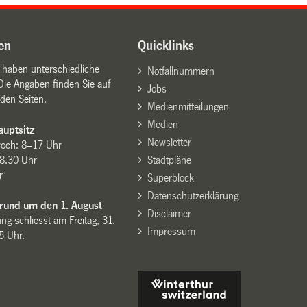
en
Quicklinks
n haben unterschiedliche
Notfallnummern
Die Angaben finden Sie auf
Jobs
den Seiten.
Medienmitteilungen
Medien
uptsitz
Newsletter
woch: 8–17 Uhr
8.30 Uhr
Stadtpläne
r
Superblock
Datenschutzerklärung
 rund um den 1. August
Disclaimer
ng schliesst am Freitag, 31.
Impressum
15 Uhr.