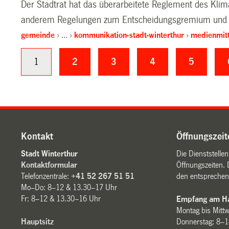
Der Stadtrat hat das überarbeitete Reglement des Klima
anderem Regelungen zum Entscheidungsgremium und z
gemeinde
…
kommunikation-stadt-winterthur
medienmitt
1
2
3
4
5
Kontakt
Öffnungszeit
Stadt Winterthur
Die Dienststelle
Kontaktformular
Öffnungszeiten. 
Telefonzentrale:
+41 52 267 51 51
den entsprechen
Mo–Do: 8–12 & 13.30–17 Uhr
Fr: 8–12 & 13.30–16 Uhr
Empfang am Ha
Montag bis Mitt
Hauptsitz
Donnerstag: 8–1