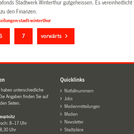
fonds Stadtwerk Winterthur gutgeheissen. Es vereinheitlicht 
u den Finanzen.
eilungen-stadt-winterthur
6
7
vorwärts
en
Quicklinks
n haben unterschiedliche
Notfallnummern
Die Angaben finden Sie auf
Jobs
den Seiten.
Medienmitteilungen
Medien
uptsitz
Newsletter
woch: 8–17 Uhr
8.30 Uhr
Stadtpläne