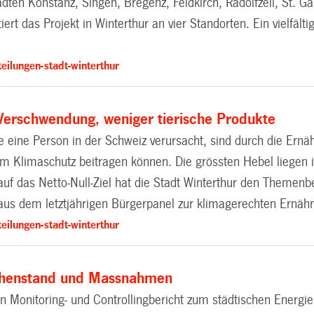
en Konstanz, Singen, Bregenz, Feldkirch, Radolfzell, St. G
ert das Projekt in Winterthur an vier Standorten. Ein vielfä
eilungen-stadt-winterthur
Verschwendung, weniger tierische Produkte
eine Person in der Schweiz verursacht, sind durch die Ernäh
 Klimaschutz beitragen können. Die grössten Hebel liegen i
auf das Netto-Null-Ziel hat die Stadt Winterthur den Themenb
 aus dem letztjährigen Bürgerpanel zur klimagerechten Ernäh
eilungen-stadt-winterthur
schenstand und Massnahmen
 Monitoring- und Controllingbericht zum städtischen Energiek